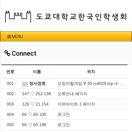
MENU
Connect
번호
이름
위치
001
정서정호
오징어릴게임 ∀ 30.rcd029.top ㈉ 릴게임야마토 > 일반 사진 및 동영상
1
002
147.♡.252.138
오류안내 페이지
003
126.♡.21.154
아르바이트 1 페이지
004
66.♡.65.105
로그인
005
66.♡.65.198
로그인